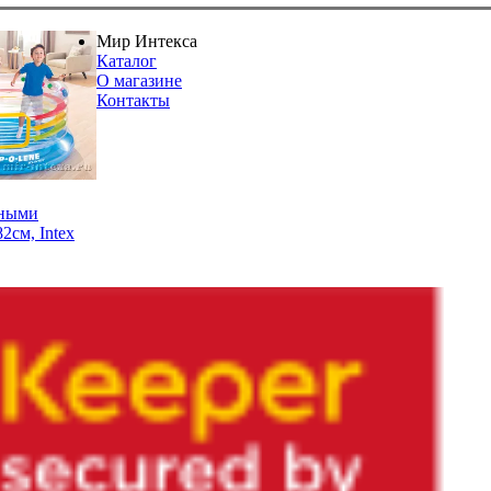
Мир Интекса
Каталог
О магазине
Контакты
тными
2см, Intex