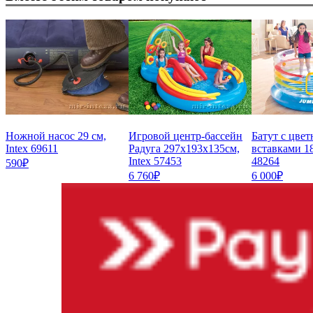
Ножной насос 29 см,
Игровой центр-бассейн
Батут с цве
Intex 69611
Радуга 297х193х135см,
вставками 18
Intex 57453
48264
590₽
6 760₽
6 000₽