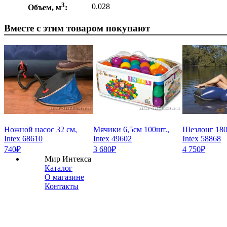
3
0.028
Объем, м
:
Вместе с этим товаром покупают
Ножной насос 32 см,
Мячики 6,5см 100шт.,
Шезлонг 180
Intex 68610
Intex 49602
Intex 58868
740₽
3 680₽
4 750₽
Мир Интекса
Каталог
О магазине
Контакты