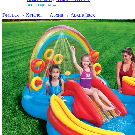
все разделы →
Главная
→
Каталог
→
Архив
→
Архив Intex